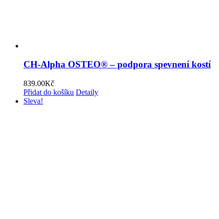
CH-Alpha OSTEO® – podpora spevnení kostí
839.00
Kč
Přidat do košíku
Detaily
Sleva!