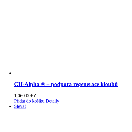
CH-Alpha ® – podpora regenerace kloubů
1,060.00
Kč
Přidat do košíku
Detaily
Sleva!