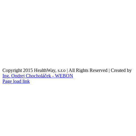
Reklamační podmínky
Formulář pro odstoupení od smlouvy
Reklamační formulář
Kontaktní údaje
Nákupní košík
O nás
Copyright 2015 HealthWay, s.r.o | All Rights Reserved | Created by
Ing. Ondrej Chocholáček - WEBON
Page load link