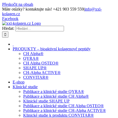
Přeskočit na obsah
Máte otázky? kontaktujte nás! +421 903 559 559
|
info@xxl-
kolagen.cz
Facebook
Hledat:
PRODUKTY – bioaktivní kolagenové peptidy
CH Alpha®
QYRA®
CH Alpha OSTEO®
SHAPE UP®
CH-Alpha ACTIVE®
CONVITAR®
E-shop
Klinické studie
Publikace a klinické studie QYRA®
Publikace a klinické studie CH Alpha®
Klinické studie SHAPE UP
Publikace a klinické studie CH Alpha OSTEO®
Publikace a klinické studie CH-Alpha ACTIVE®
Klinické studie k produktu CONVITAR®