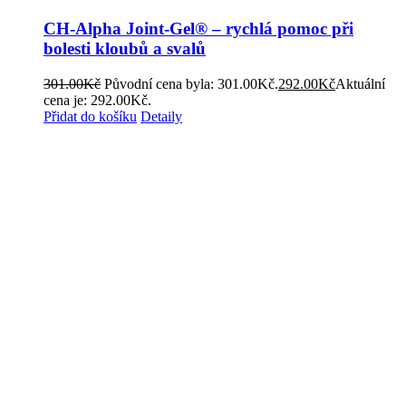
CH-Alpha Joint-Gel® – rychlá pomoc při
bolesti kloubů a svalů
301.00
Kč
Původní cena byla: 301.00Kč.
292.00
Kč
Aktuální
cena je: 292.00Kč.
Přidat do košíku
Detaily