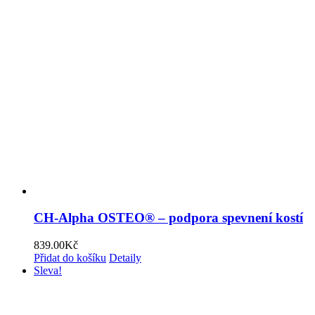
CH-Alpha OSTEO® – podpora spevnení kostí
839.00
Kč
Přidat do košíku
Detaily
Sleva!