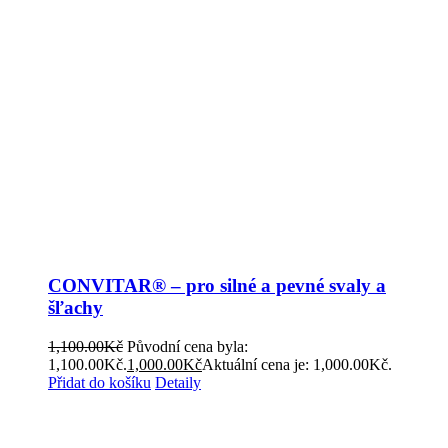
CONVITAR® – pro silné a pevné svaly a
šľachy
1,100.00
Kč
Původní cena byla:
1,100.00Kč.
1,000.00
Kč
Aktuální cena je: 1,000.00Kč.
Přidat do košíku
Detaily