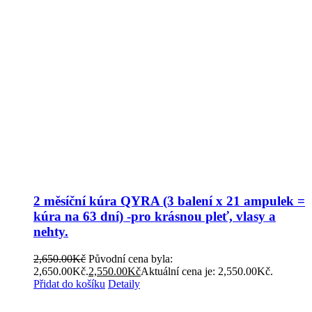
2 měsíční kúra QYRA (3 balení x 21 ampulek =
kúra na 63 dní) -pro krásnou pleť, vlasy a
nehty.
2,650.00
Kč
Původní cena byla:
2,650.00Kč.
2,550.00
Kč
Aktuální cena je: 2,550.00Kč.
Přidat do košíku
Detaily
Obchodní podmínky