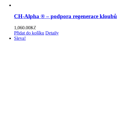
CH-Alpha ® – podpora regenerace kloubů
1,060.00
Kč
Přidat do košíku
Detaily
Sleva!