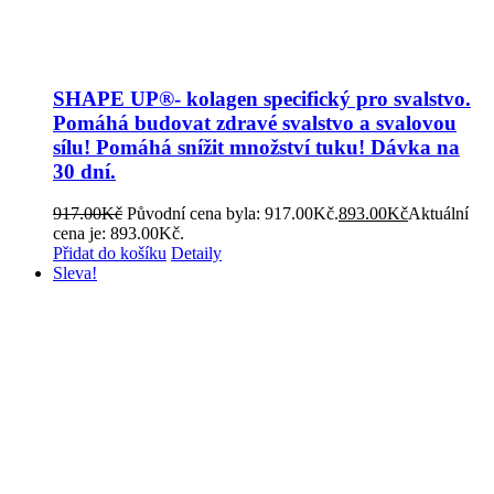
SHAPE UP®- kolagen specifický pro svalstvo.
Pomáhá budovat zdravé svalstvo a svalovou
sílu! Pomáhá snížit množství tuku! Dávka na
30 dní.
917.00
Kč
Původní cena byla: 917.00Kč.
893.00
Kč
Aktuální
cena je: 893.00Kč.
Přidat do košíku
Detaily
Sleva!