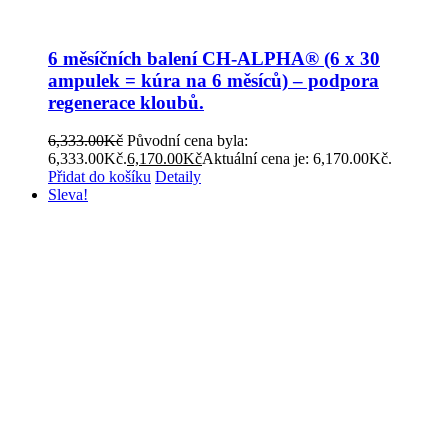
6 měsíčních balení CH-ALPHA® (6 x 30
ampulek = kúra na 6 měsíců) – podpora
regenerace kloubů.
6,333.00
Kč
Původní cena byla:
6,333.00Kč.
6,170.00
Kč
Aktuální cena je: 6,170.00Kč.
Přidat do košíku
Detaily
Sleva!