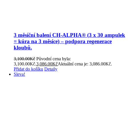
3 měsíční balení CH-ALPHA® (3 x 30 ampulek
= kúra na 3 měsíce) – podpora regenerace
kloubů.
3,100.00
Kč
Původní cena byla:
3,100.00Kč.
3,086.00
Kč
Aktuální cena je: 3,086.00Kč.
Přidat do košíku
Detaily
Sleva!