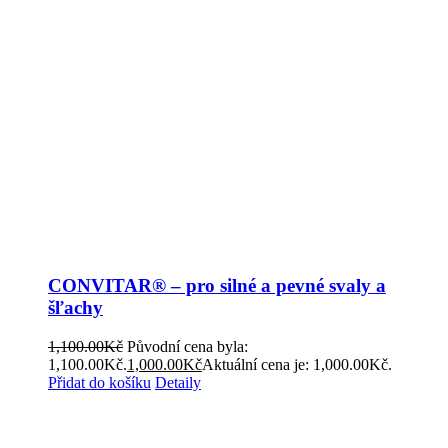
CONVITAR® – pro silné a pevné svaly a
šľachy
1,100.00
Kč
Původní cena byla:
1,100.00Kč.
1,000.00
Kč
Aktuální cena je: 1,000.00Kč.
Přidat do košíku
Detaily