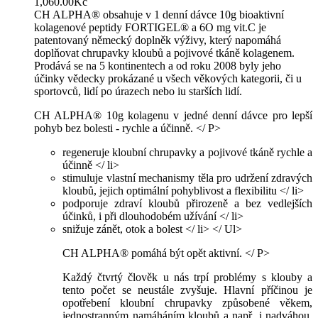
1,060.00
Kč
CH ALPHA® obsahuje v 1 denní dávce 10g bioaktivní
kolagenové peptidy FORTIGEL® a 6O mg vit.C je
patentovaný německý doplněk výživy, který napomáhá
doplňovat chrupavky kloubů a pojivové tkáně kolagenem.
Prodává se na 5 kontinentech a od roku 2008 byly jeho
účinky vědecky prokázané u všech věkových kategorii, či u
sportovců, lidí po úrazech nebo iu starších lidí.
CH ALPHA® 10g kolagenu v jedné denní dávce pro lepší
pohyb bez bolesti - rychle a účinně. </ P>
regeneruje kloubní chrupavky a pojivové tkáně rychle a
účinně </ li>
stimuluje vlastní mechanismy těla pro udržení zdravých
kloubů, jejich optimální pohyblivost a flexibilitu </ li>
podporuje zdraví kloubů přirozeně a bez vedlejších
účinků, i při dlouhodobém užívání </ li>
snižuje zánět, otok a bolest </ li> </ Ul>
CH ALPHA® pomáhá být opět aktivní. </ P>
Každý čtvrtý člověk u nás trpí problémy s klouby a
tento počet se neustále zvyšuje. Hlavní příčinou je
opotřebení kloubní chrupavky způsobené věkem,
jednostranným namáháním kloubů a např. i nadváhou.