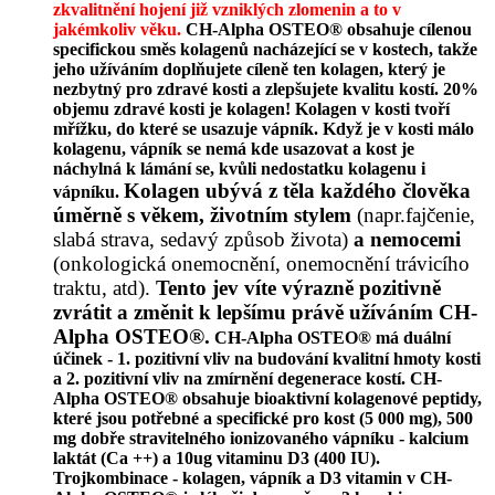
zkvalitnění hojení již vzniklých zlomenin a to v
jakémkoliv věku.
CH-Alpha OSTEO® obsahuje cílenou
specifickou směs kolagenů nacházející se v kostech, takže
jeho užíváním doplňujete cíleně ten kolagen, který je
nezbytný pro zdravé kosti a zlepšujete kvalitu kostí.
20%
objemu zdravé kosti je kolagen! Kolagen v kosti tvoří
mřížku, do které se usazuje vápník. Když je v kosti málo
kolagenu, vápník se nemá kde usazovat a kost je
náchylná k lámání se, kvůli nedostatku kolagenu i
Kolagen ubývá z těla každého člověka
vápníku.
úměrně s věkem, životním stylem
(napr.fajčenie,
slabá strava, sedavý způsob života)
a nemocemi
(onkologická onemocnění, onemocnění trávicího
traktu, atd).
Tento jev víte výrazně pozitivně
zvrátit a změnit k lepšímu právě užíváním CH-
Alpha OSTEO®
.
CH-Alpha OSTEO® má duální
účinek - 1. pozitivní vliv na budování kvalitní hmoty kosti
a 2. pozitivní vliv na zmírnění degenerace kostí.
CH-
Alpha OSTEO® obsahuje bioaktivní kolagenové peptidy,
které jsou potřebné a specifické pro kost (5 000 mg), 500
mg dobře stravitelného ionizovaného vápníku - kalcium
laktát (Ca ++) a 10ug vitaminu D3 (400 IU).
Trojkombinace - kolagen, vápník a D3 vitamin v CH-