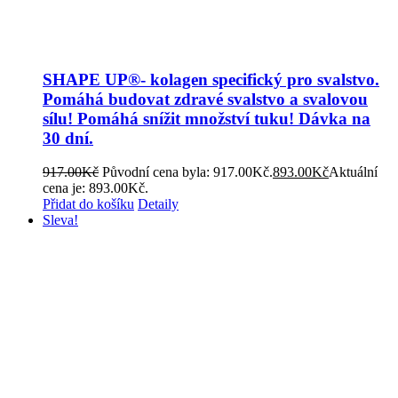
SHAPE UP®- kolagen specifický pro svalstvo.
Pomáhá budovat zdravé svalstvo a svalovou
sílu! Pomáhá snížit množství tuku! Dávka na
30 dní.
917.00
Kč
Původní cena byla: 917.00Kč.
893.00
Kč
Aktuální
cena je: 893.00Kč.
Přidat do košíku
Detaily
Sleva!