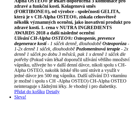
Alpha OSTEO® je lékaři doporučena 3 kombinace pro
zdravé a funkční kosti.
Kolagenová směs
(FORTIBONE®), od výrobce - společnosti GELITA,
která je v CH-Alpha OSTEO®, získala celosvětově
několik významných ocenění, jako inovativní produkt pro
zdravé kosti.
1. cena v NUTRA INGREDIENTS
AWARDS 2018 a další následné ocenění
Užívání CH-Alpha OSTEO®:
Osteopenie, prevence
degenerace kostí
- 1 sáček denně, dlouhodobě
Osteoporóza
-
1-2x denně 1 sáček, dlouhodobě
Pozlomeninová terapie
- 2x
denně 1 sáček po dobu 3 měsíců, pak 1 x denně 1 sáček dle
potřeby
(Pokud vám lékař doporučil užívání většího množství
vápníku, užívejte ho v další denní dávce, nikoli spolu s CH-
Alpha OSTEO, nakolik lidské tělo umí strávit a využít v
jedné dávce jen 500 mg vápníku. Další užívání D3 vitamínu
je možné i spolu s CH -Alpha OSTEO) CH-Alpha OSTEO
neinteraguje s žádnými léky. Je vhodný i pro diabetiky.
Přidat do košíku
Detaily
Sleva!