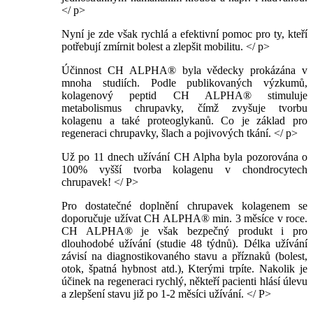
</ p>
Nyní je zde však rychlá a efektivní pomoc pro ty, kteří
potřebují zmírnit bolest a zlepšit mobilitu. </ p>
Účinnost CH ALPHA® byla vědecky prokázána v
mnoha studiích. Podle publikovaných výzkumů,
kolagenový peptid CH ALPHA® stimuluje
metabolismus chrupavky, čímž zvyšuje tvorbu
kolagenu a také proteoglykanů. Co je základ pro
regeneraci chrupavky, šlach a pojivových tkání. </ p>
Už po 11 dnech užívání CH Alpha byla pozorována o
100% vyšší tvorba kolagenu v chondrocytech
chrupavek! </ P>
Pro dostatečné doplnění chrupavek kolagenem se
doporučuje užívat CH ALPHA® min. 3 měsíce v roce.
CH ALPHA® je však bezpečný produkt i pro
dlouhodobé užívání (studie 48 týdnů). Délka užívání
závisí na diagnostikovaného stavu a příznaků (bolest,
otok, špatná hybnost atd.), Kterými trpíte. Nakolik je
účinek na regeneraci rychlý, někteří pacienti hlásí úlevu
a zlepšení stavu již po 1-2 měsíci užívání. </ P>