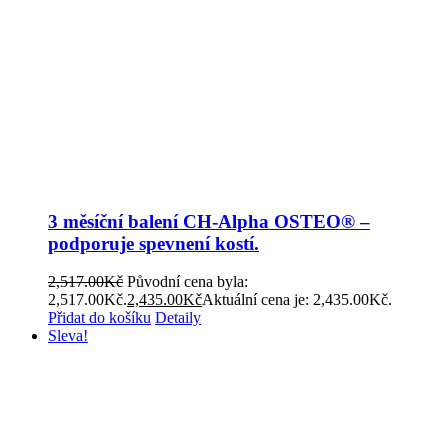
3 měsíční balení CH-Alpha OSTEO® –
podporuje spevnení kostí.
2,517.00
Kč
Původní cena byla:
2,517.00Kč.
2,435.00
Kč
Aktuální cena je: 2,435.00Kč.
Přidat do košíku
Detaily
Sleva!