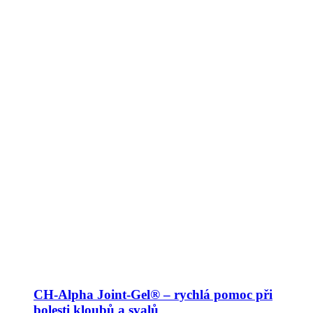
CH-Alpha Joint-Gel® – rychlá pomoc při
bolesti kloubů a svalů