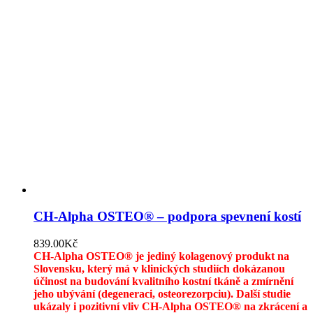
CH-Alpha OSTEO® – podpora spevnení kostí
839.00
Kč
CH-Alpha OSTEO® je jediný kolagenový produkt na
Slovensku, který má v klinických studiích dokázanou
účinost na budování kvalitního kostní tkáně a zmírnění
jeho ubývání (degeneraci, osteorezorpciu).
Další studie
ukázaly i pozitivní vliv CH-Alpha OSTEO® na zkrácení a