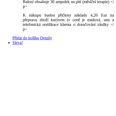
Balení obsahuje 30 ampulek na pití (měsíční terapie) </
p>
K nákupu budou přičteny náklady 4,20 Eur na
přepravu zboží kurýrem (v ceně je mailová, sms a
telefonická notifikace klienta o doručování zásilky </
p>
Přidat do košíku
Detaily
Sleva!