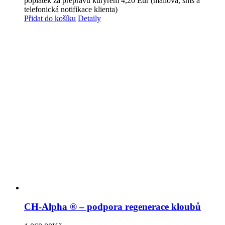
poplatek za přepravu kurýrem 4,20 Eur (mailová, sms a
telefonická notifikace klienta)
Přidat do košíku
Detaily
CH-Alpha ® – podpora regenerace kloubů