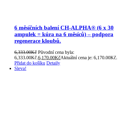
6 měsíčních balení CH-ALPHA® (6 x 30
ampulek = kúra na 6 měsíců) – podpora
regenerace kloubů.
6,333.00
Kč
Původní cena byla:
6,333.00Kč.
6,170.00
Kč
Aktuální cena je: 6,170.00Kč.
Přidat do košíku
Detaily
Sleva!