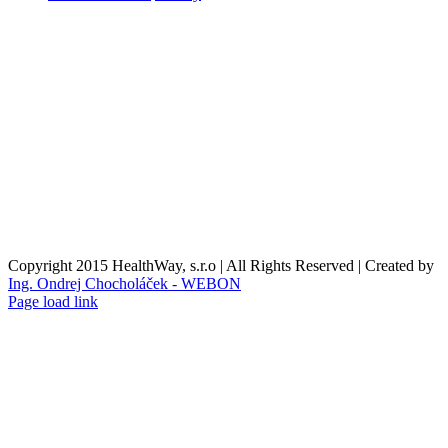
Obchodní podmínky
Reklamační podmínky
Formulář pro odstoupení od smlouvy
Reklamační formulář
Kontaktní údaje
Nákupní košík
O nás
Copyright 2015 HealthWay, s.r.o | All Rights Reserved | Created by
Ing. Ondrej Chocholáček - WEBON
Page load link