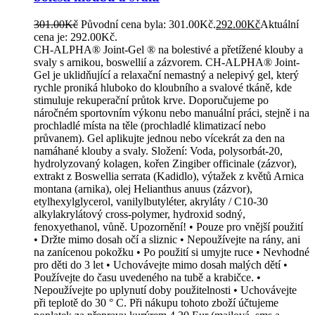
301.00
Kč
Původní cena byla: 301.00Kč.
292.00
Kč
Aktuální
cena je: 292.00Kč.
CH-ALPHA® Joint-Gel ® na bolestivé a přetížené klouby a
svaly s arnikou, boswellií a zázvorem. CH-ALPHA® Joint-
Gel je uklidňující a relaxační nemastný a nelepivý gel, který
rychle proniká hluboko do kloubního a svalové tkáně, kde
stimuluje rekuperační průtok krve. Doporučujeme po
náročném sportovním výkonu nebo manuální práci, stejně i na
prochladlé místa na těle (prochladlé klimatizací nebo
průvanem). Gel aplikujte jednou nebo vícekrát za den na
namáhané klouby a svaly. Složení: Voda, polysorbát-20,
hydrolyzovaný kolagen, kořen Zingiber officinale (zázvor),
extrakt z Boswellia serrata (Kadidlo), výtažek z květů Arnica
montana (arnika), olej Helianthus anuus (zázvor),
etylhexylglycerol, vanilylbutyléter, akryláty / C10-30
alkylakrylátový cross-polymer, hydroxid sodný,
fenoxyethanol, vůně. Upozornění! • Pouze pro vnější použití
• Držte mimo dosah očí a sliznic • Nepoužívejte na rány, ani
na zanícenou pokožku • Po použití si umyjte ruce • Nevhodné
pro děti do 3 let • Uchovávejte mimo dosah malých dětí •
Používejte do času uvedeného na tubě a krabičce. •
Nepoužívejte po uplynutí doby použitelnosti • Uchovávejte
při teplotě do 30 ° C. Při nákupu tohoto zboží účtujeme