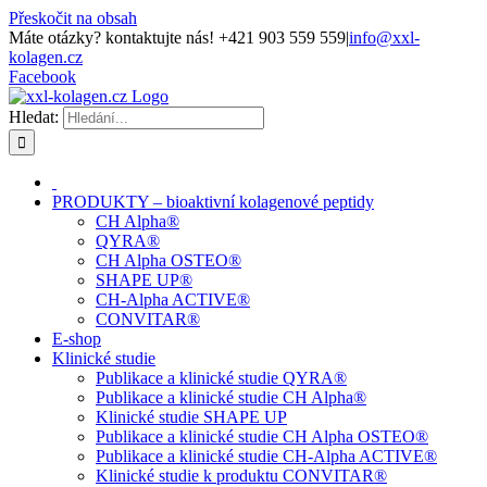
Přeskočit na obsah
Máte otázky? kontaktujte nás! +421 903 559 559
|
info@xxl-
kolagen.cz
Facebook
Hledat:
PRODUKTY – bioaktivní kolagenové peptidy
CH Alpha®
QYRA®
CH Alpha OSTEO®
SHAPE UP®
CH-Alpha ACTIVE®
CONVITAR®
E-shop
Klinické studie
Publikace a klinické studie QYRA®
Publikace a klinické studie CH Alpha®
Klinické studie SHAPE UP
Publikace a klinické studie CH Alpha OSTEO®
Publikace a klinické studie CH-Alpha ACTIVE®
Klinické studie k produktu CONVITAR®