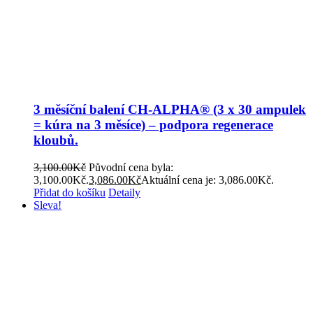
3 měsíční balení CH-ALPHA® (3 x 30 ampulek
= kúra na 3 měsíce) – podpora regenerace
kloubů.
3,100.00
Kč
Původní cena byla:
3,100.00Kč.
3,086.00
Kč
Aktuální cena je: 3,086.00Kč.
Přidat do košíku
Detaily
Sleva!