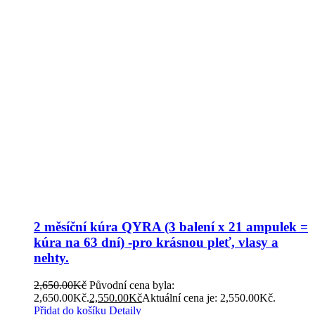
2 měsíční kúra QYRA (3 balení x 21 ampulek =
kúra na 63 dní) -pro krásnou pleť, vlasy a
nehty.
2,650.00
Kč
Původní cena byla:
2,650.00Kč.
2,550.00
Kč
Aktuální cena je: 2,550.00Kč.
Přidat do košíku
Detaily