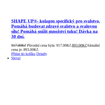
SHAPE UP®- kolagen specifický pro svalstvo.
Pomáhá budovat zdravé svalstvo a svalovou
sílu! Pomáhá snížit množství tuku! Dávka na
30 dní.
917.00
Kč
Původní cena byla: 917.00Kč.
893.00
Kč
Aktuální
cena je: 893.00Kč.
Přidat do košíku
Detaily
Sleva!