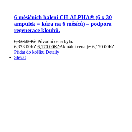
6 měsíčních balení CH-ALPHA® (6 x 30
ampulek = kúra na 6 měsíců) – podpora
regenerace kloubů.
6,333.00
Kč
Původní cena byla:
6,333.00Kč.
6,170.00
Kč
Aktuální cena je: 6,170.00Kč.
Přidat do košíku
Detaily
Sleva!