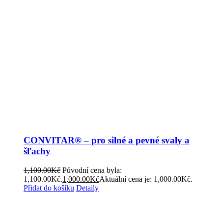
CONVITAR® – pro silné a pevné svaly a
šľachy
1,100.00
Kč
Původní cena byla:
1,100.00Kč.
1,000.00
Kč
Aktuální cena je: 1,000.00Kč.
Přidat do košíku
Detaily