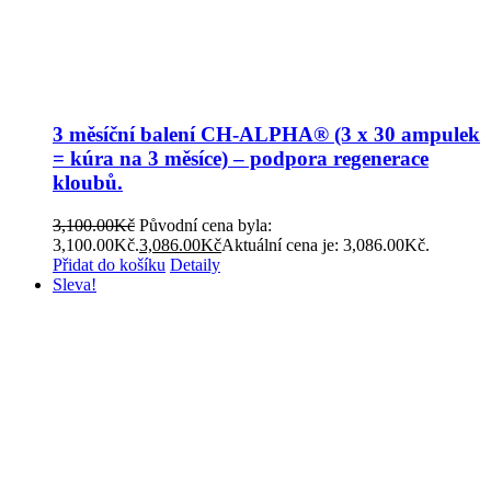
3 měsíční balení CH-ALPHA® (3 x 30 ampulek
= kúra na 3 měsíce) – podpora regenerace
kloubů.
3,100.00
Kč
Původní cena byla:
3,100.00Kč.
3,086.00
Kč
Aktuální cena je: 3,086.00Kč.
Přidat do košíku
Detaily
Sleva!