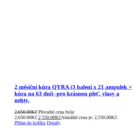
2 měsíční kúra QYRA (3 balení x 21 ampulek =
kúra na 63 dní) -pro krásnou pleť, vlasy a
nehty.
2,650.00
Kč
Původní cena byla:
2,650.00Kč.
2,550.00
Kč
Aktuální cena je: 2,550.00Kč.
Přidat do košíku
Detaily
Obchodní podmínky