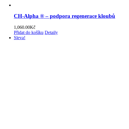
CH-Alpha ® – podpora regenerace kloubů
1,060.00
Kč
Přidat do košíku
Detaily
Sleva!