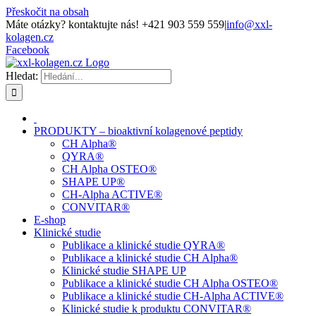
Přeskočit na obsah
Máte otázky? kontaktujte nás! +421 903 559 559
|
info@xxl-
kolagen.cz
Facebook
Hledat:
PRODUKTY – bioaktivní kolagenové peptidy
CH Alpha®
QYRA®
CH Alpha OSTEO®
SHAPE UP®
CH-Alpha ACTIVE®
CONVITAR®
E-shop
Klinické studie
Publikace a klinické studie QYRA®
Publikace a klinické studie CH Alpha®
Klinické studie SHAPE UP
Publikace a klinické studie CH Alpha OSTEO®
Publikace a klinické studie CH-Alpha ACTIVE®
Klinické studie k produktu CONVITAR®