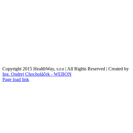
Reklamační podmínky
Formulář pro odstoupení od smlouvy
Reklamační formulář
Kontaktní údaje
Nákupní košík
O nás
Copyright 2015 HealthWay, s.r.o | All Rights Reserved | Created by
Ing. Ondrej Chocholáček - WEBON
Page load link