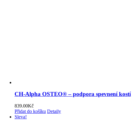
CH-Alpha OSTEO® – podpora spevnení kostí
839.00
Kč
Přidat do košíku
Detaily
Sleva!