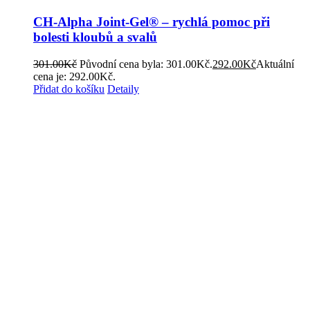
CH-Alpha Joint-Gel® – rychlá pomoc při
bolesti kloubů a svalů
301.00
Kč
Původní cena byla: 301.00Kč.
292.00
Kč
Aktuální
cena je: 292.00Kč.
Přidat do košíku
Detaily