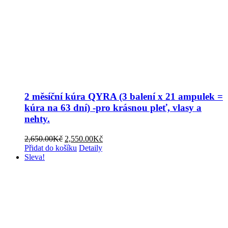
2 měsíční kúra QYRA (3 balení x 21 ampulek =
kúra na 63 dní) -pro krásnou pleť, vlasy a
nehty.
Původní
Aktuální
2,650.00
Kč
2,550.00
Kč
cena
cena
Přidat do košíku
Detaily
byla:
je:
Sleva!
2,650.00Kč.
2,550.00Kč.