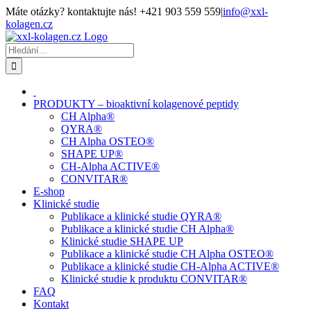
Přeskočit
Máte otázky? kontaktujte nás! +421 903 559 559
|
info@xxl-
na
kolagen.cz
obsah
Facebook
Hledat:
PRODUKTY – bioaktivní kolagenové peptidy
CH Alpha®
QYRA®
CH Alpha OSTEO®
SHAPE UP®
CH-Alpha ACTIVE®
CONVITAR®
E-shop
Klinické studie
Publikace a klinické studie QYRA®
Publikace a klinické studie CH Alpha®
Klinické studie SHAPE UP
Publikace a klinické studie CH Alpha OSTEO®
Publikace a klinické studie CH-Alpha ACTIVE®
Klinické studie k produktu CONVITAR®
FAQ
Kontakt