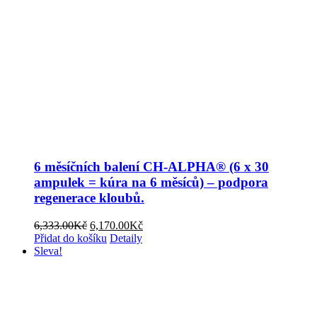
6 měsíčních balení CH-ALPHA® (6 x 30
ampulek = kúra na 6 měsíců) – podpora
regenerace kloubů.
Původní
Aktuální
6,333.00
Kč
6,170.00
Kč
cena
cena
Přidat do košíku
Detaily
byla:
je:
Sleva!
6,333.00Kč.
6,170.00Kč.