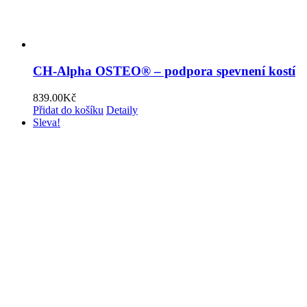
CH-Alpha OSTEO® – podpora spevnení kostí
839.00
Kč
Přidat do košíku
Detaily
Sleva!