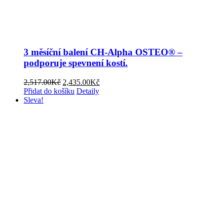
3 měsíční balení CH-Alpha OSTEO® –
podporuje spevnení kostí.
Původní
Aktuální
2,517.00
Kč
2,435.00
Kč
cena
cena
Přidat do košíku
Detaily
byla:
je:
Sleva!
2,517.00Kč.
2,435.00Kč.