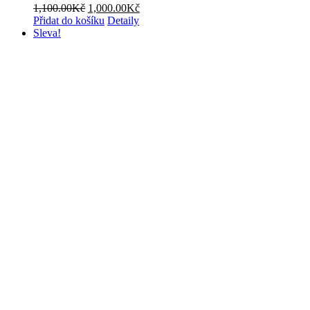
Původní
Aktuální
1,100.00
Kč
1,000.00
Kč
cena
cena
Přidat do košíku
Detaily
byla:
je:
Sleva!
1,100.00Kč.
1,000.00Kč.