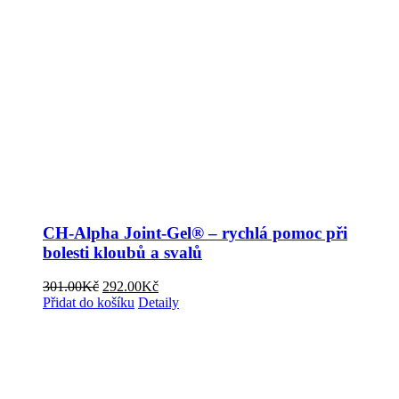
CH-Alpha Joint-Gel® – rychlá pomoc při
bolesti kloubů a svalů
Původní
Aktuální
301.00
Kč
292.00
Kč
cena
cena
Přidat do košíku
Detaily
byla:
je:
301.00Kč.
292.00Kč.