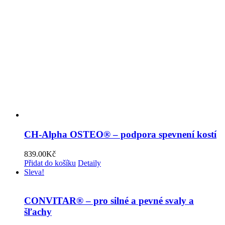
CH-Alpha OSTEO® – podpora spevnení kostí
839.00
Kč
Přidat do košíku
Detaily
Sleva!
CONVITAR® – pro silné a pevné svaly a
šľachy