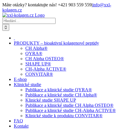
Přeskočit
Máte otázky? kontaktujte nás! +421 903 559 559
|
info@xxl-
na
kolagen.cz
obsah
Facebook
Hledat:
PRODUKTY – bioaktivní kolagenové peptidy
CH Alpha®
QYRA®
CH Alpha OSTEO®
SHAPE UP®
CH-Alpha ACTIVE®
CONVITAR®
E-shop
Klinické studie
Publikace a klinické studie QYRA®
Publikace a klinické studie CH Alpha®
Klinické studie SHAPE UP
Publikace a klinické studie CH Alpha OSTEO®
Publikace a klinické studie CH-Alpha ACTIVE®
Klinické studie k produktu CONVITAR®
FAQ
Kontakt