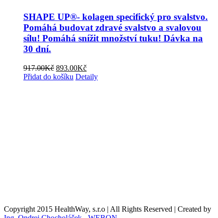
SHAPE UP®- kolagen specifický pro svalstvo.
Pomáhá budovat zdravé svalstvo a svalovou
sílu! Pomáhá snížit množství tuku! Dávka na
30 dní.
Původní
Aktuální
917.00
Kč
893.00
Kč
cena
cena
Přidat do košíku
Detaily
byla:
je:
Obchodní podmínky
917.00Kč.
893.00Kč.
Reklamační podmínky
Formulář pro odstoupení od smlouvy
Reklamační formulář
Kontaktní údaje
Nákupní košík
O nás
Copyright 2015 HealthWay, s.r.o | All Rights Reserved | Created by
Ing. Ondrej Chocholáček - WEBON