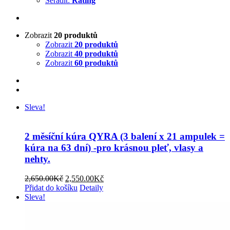
Seřadit:
Rating
Zobrazit
20 produktů
Zobrazit
20 produktů
Zobrazit
40 produktů
Zobrazit
60 produktů
Sleva!
2 měsíční kúra QYRA (3 balení x 21 ampulek =
kúra na 63 dní) -pro krásnou pleť, vlasy a
nehty.
Původní
Aktuální
2,650.00
Kč
2,550.00
Kč
cena
cena
Přidat do košíku
Detaily
byla:
je:
Sleva!
2,650.00Kč.
2,550.00Kč.