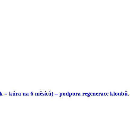
 = kúra na 6 měsíců) – podpora regenerace kloubů.