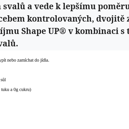
svalů a vede k lepšímu poměru s
ebem kontrolovaných, dvojitě z
íjmu Shape UP® v kombinaci s 
valů.
pít nebo zamíchat do jídla.
sůl
 tuku a 0g cukru)