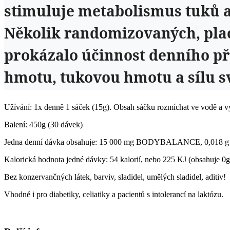
stimuluje metabolismus tuků a 
Několik randomizovaných, plac
prokázalo účinnost denního př
hmotu, tukovou hmotu a sílu s
Užívání: 1x denně 1 sáček (15g). Obsah sáčku rozmíchat ve vodě a vy
Balení: 450g (30 dávek)
Jedna denní dávka obsahuje: 15 000 mg BODYBALANCE, 0,018 g 
Kalorická hodnota jedné dávky: 54 kalorií, nebo 225 KJ (obsahuje 0g
Bez konzervančných látek, barviv, sladidel, umělých sladidel, aditiv!
Vhodné i pro diabetiky, celiatiky a pacientů s intolerancí na laktózu.