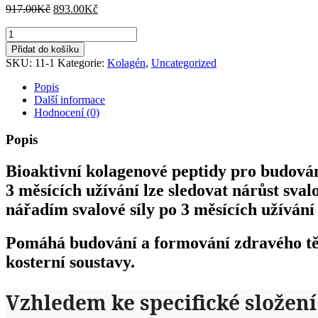
Původní
Aktuální
917.00
Kč
893.00
Kč
cena
cena
SHAPE
byla:
je:
UP®-
917.00Kč.
893.00Kč.
Přidat do košíku
kolagen
SKU:
11-1
Kategorie:
Kolagén
,
Uncategorized
specifický
pro
Popis
svalstvo.
Další informace
Pomáhá
Hodnocení (0)
budovat
zdravé
Popis
svalstvo
a
Bioaktivní kolagenové peptidy pro budován
svalovou
sílu!
3 měsících užívání lze sledovat nárůst sva
Pomáhá
nářadím svalové síly po 3 měsících užívání 
snížit
množství
tuku!
Pomáhá budování a formování zdravého tě
Dávka
kosterní soustavy.
na
30
dní.
Vzhledem ke specifické složen
množství