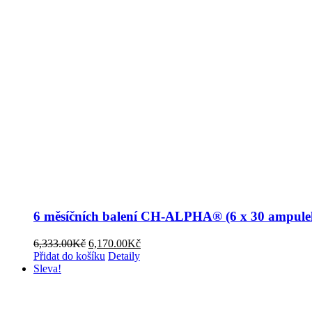
6 měsíčních balení CH-ALPHA® (6 x 30 ampulek
Původní
Aktuální
6,333.00
Kč
6,170.00
Kč
cena
cena
Přidat do košíku
Detaily
byla:
je:
Sleva!
6,333.00Kč.
6,170.00Kč.