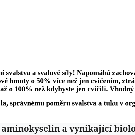
í svalstva a svalové síly! Napomáhá zachov
lové hmoty o 50% více než jen cvičením, ztrá
až o 100% než kdybyste jen cvičili. Vhodný p
la, správnému poměru svalstva a tuku v o
í aminokyselin a vynikající bio