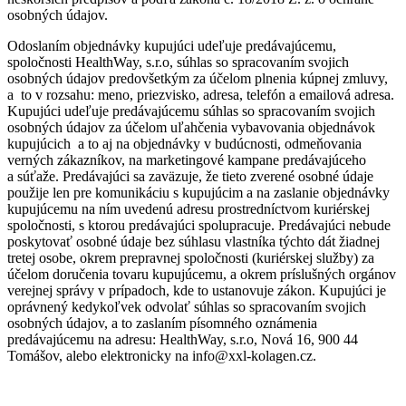
osobných údajov.
Odoslaním objednávky kupujúci udeľuje predávajúcemu,
spoločnosti HealthWay, s.r.o, súhlas so spracovaním svojich
osobných údajov predovšetkým za účelom plnenia kúpnej zmluvy,
a to v rozsahu: meno, priezvisko, adresa, telefón a emailová adresa.
Kupujúci udeľuje predávajúcemu súhlas so spracovaním svojich
osobných údajov za účelom uľahčenia vybavovania objednávok
kupujúcich a to aj na objednávky v budúcnosti, odmeňovania
verných zákazníkov, na marketingové kampane predávajúceho
a súťaže. Predávajúci sa zaväzuje, že tieto zverené osobné údaje
použije len pre komunikáciu s kupujúcim a na zaslanie objednávky
kupujúcemu na ním uvedenú adresu prostredníctvom kuriérskej
spoločnosti, s ktorou predávajúci spolupracuje. Predávajúci nebude
poskytovať osobné údaje bez súhlasu vlastníka týchto dát žiadnej
tretej osobe, okrem prepravnej spoločnosti (kuriérskej služby) za
účelom doručenia tovaru kupujúcemu, a okrem príslušných orgánov
verejnej správy v prípadoch, kde to ustanovuje zákon. Kupujúci je
oprávnený kedykoľvek odvolať súhlas so spracovaním svojich
osobných údajov, a to zaslaním písomného oznámenia
predávajúcemu na adresu: HealthWay, s.r.o, Nová 16, 900 44
Tomášov, alebo elektronicky na info@xxl-kolagen.cz.