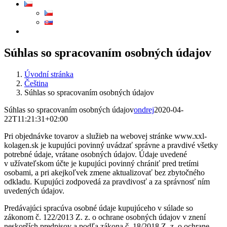
Súhlas so spracovaním osobných údajov
Úvodní stránka
Čeština
Súhlas so spracovaním osobných údajov
Súhlas so spracovaním osobných údajov
ondrej
2020-04-
22T11:21:31+02:00
Pri objednávke tovarov a služieb na webovej stránke www.xxl-
kolagen.sk je kupujúci povinný uvádzať správne a pravdivé všetky
potrebné údaje, vrátane osobných údajov. Údaje uvedené
v užívateľskom účte je kupujúci povinný chrániť pred tretími
osobami, a pri akejkoľvek zmene aktualizovať bez zbytočného
odkladu. Kupujúci zodpovedá za pravdivosť a za správnosť ním
uvedených údajov.
Predávajúci spracúva osobné údaje kupujúceho v súlade so
zákonom č. 122/2013 Z. z. o ochrane osobných údajov v znení
neskorších predpisov a podľa zákona č. 18/2018 Z. z. o ochrane