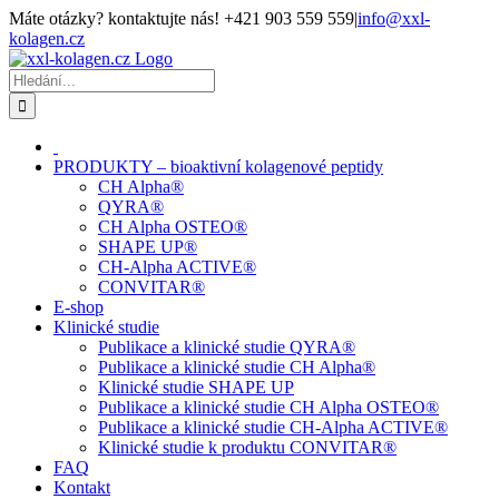
Přeskočit
Máte otázky? kontaktujte nás! +421 903 559 559
|
info@xxl-
na
kolagen.cz
obsah
Facebook
Hledat:
PRODUKTY – bioaktivní kolagenové peptidy
CH Alpha®
QYRA®
CH Alpha OSTEO®
SHAPE UP®
CH-Alpha ACTIVE®
CONVITAR®
E-shop
Klinické studie
Publikace a klinické studie QYRA®
Publikace a klinické studie CH Alpha®
Klinické studie SHAPE UP
Publikace a klinické studie CH Alpha OSTEO®
Publikace a klinické studie CH-Alpha ACTIVE®
Klinické studie k produktu CONVITAR®
FAQ
Kontakt