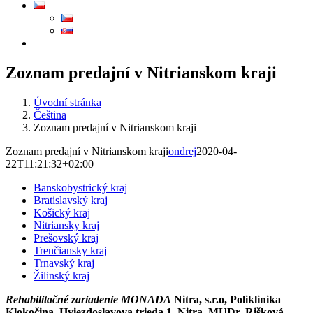
Zoznam predajní v Nitrianskom kraji
Úvodní stránka
Čeština
Zoznam predajní v Nitrianskom kraji
Zoznam predajní v Nitrianskom kraji
ondrej
2020-04-
22T11:21:32+02:00
Banskobystrický kraj
Bratislavský kraj
Košický kraj
Nitriansky kraj
Prešovský kraj
Trenčiansky kraj
Trnavský kraj
Žilinský kraj
Rehabilitačné zariadenie MONADA
Nitra, s.r.o, Poliklinika
Klokočina, Hviezdoslavova trieda 1, Nitra, MUDr. Rišková,