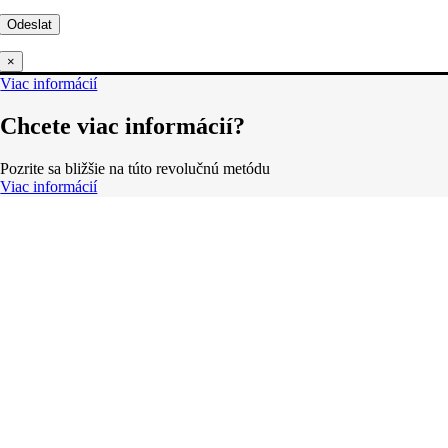
×
Viac informácií
Chcete viac informácií?
Pozrite sa bližšie na túto revolučnú metódu
Viac informácií
Obchodní podmínky
Reklamační podmínky
Formulář pro odstoupení od smlouvy
Reklamační formulář
Kontaktní údaje
Nákupní košík
O nás