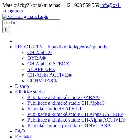
Přeskočit
Máte otázky? kontaktujte nás! +421 903 559 559
|
info@xxl-
na
kolagen.cz
obsah
Facebook
Hledat:
PRODUKTY – bioaktivní kolagenové peptidy
CH Alpha®
QYRA®
CH Alpha OSTEO®
SHAPE UP®
CH-Alpha ACTIVE®
CONVITAR®
E-shop
Klinické studie
Publikace a klinické studie QYRA®
Publikace a klinické studie CH Alpha®
Klinické studie SHAPE UP
Publikace a klinické studie CH Alpha OSTEO®
Publikace a klinické studie CH-Alpha ACTIVE®
Klinické studie k produktu CONVITAR®
FAQ
Kontakt