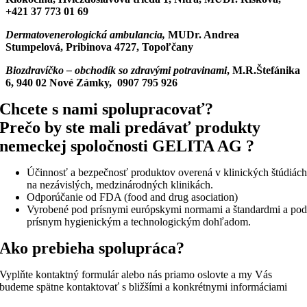
+421 37 773 01 69
Dermatovenerologická ambulancia,
MUDr. Andrea
Stumpelová, Pribinova 4727, Topoľčany
Biozdravíčko – obchodík so zdravými potravinami
, M.R.Štefánika
6, 940 02 Nové Zámky, 0907 795 926
Chcete s nami spolupracovať?
Prečo by ste mali predávať produkty
nemeckej spoločnosti GELITA AG ?
Účinnosť a bezpečnosť produktov overená v klinických štúdiác
na nezávislých, medzinárodných klinikách.
Odporúčanie od FDA (food and drug asociation)
Vyrobené pod prísnymi európskymi normami a štandardmi a po
prísnym hygienickým a technologickým dohľadom.
Ako prebieha spolupráca?
Vyplňte kontaktný formulár alebo nás priamo oslovte a my Vás
budeme spätne kontaktovať s bližšími a konkrétnymi informáciami