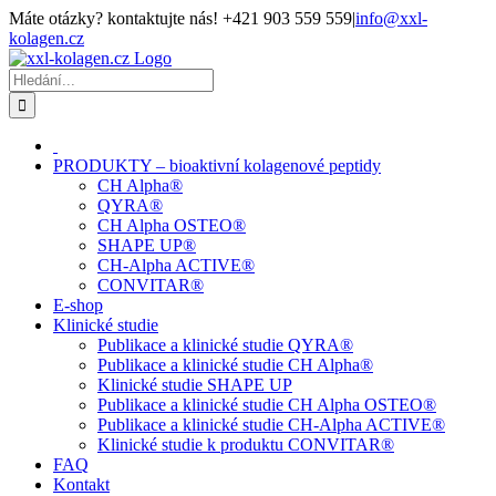
Přeskočit
Máte otázky? kontaktujte nás! +421 903 559 559
|
info@xxl-
na
kolagen.cz
obsah
Facebook
Hledat:
PRODUKTY – bioaktivní kolagenové peptidy
CH Alpha®
QYRA®
CH Alpha OSTEO®
SHAPE UP®
CH-Alpha ACTIVE®
CONVITAR®
E-shop
Klinické studie
Publikace a klinické studie QYRA®
Publikace a klinické studie CH Alpha®
Klinické studie SHAPE UP
Publikace a klinické studie CH Alpha OSTEO®
Publikace a klinické studie CH-Alpha ACTIVE®
Klinické studie k produktu CONVITAR®
FAQ
Kontakt