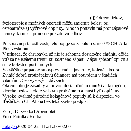
(tj) Okrem liekov,
fyzioterapie a možných operácií môžu zmierniť bolesť pri ​​
osteoartróze aj výživové doplnky. Mnoho potravín má protizápalové
účinky, ktoré sú prínosné pre zdravie kĺbov.
Pri správnej starostlivosti, telo bojuje so zápalom samo / © CH-Alfa-
Plus výskumu
V prípade, že chrupavka už nie je schopná dostatočne chrániť, dôjde
vďaka neustálemu treniu ku kostného zápalu. Zápal spôsobí opuch a
silné bolesti u postihnutých.
Vo väčšine prípadov sú ovplyvnené najmä ruky, kolená a bedrá.
Zvlášť dobrú protizápalovú účinnosť má potvrdenú v štúdiách
vitamínu C vo vysokých dávkach.
Okrem toho je zásadný aj prívod dostatočného množstva kolagénu,
ktorého nedostatok je veľkým problémom a musí byť dopĺňaný.
Vysoko kvalitné prírodné kolagénové peptidy sú k dispozícii vo
fľaštičkách CH Alpha bez lekárskeho predpisu.
Zdroj: Düsseldorf Abendblatt
Foto: Fotolia / Kurhan
kolagen
2020-04-22T11:21:37+02:00