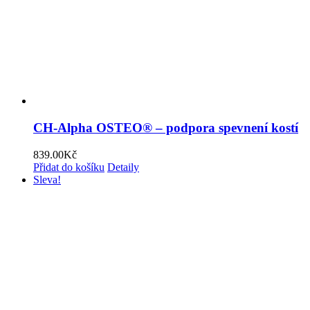
CH-Alpha OSTEO® – podpora spevnení kostí
839.00
Kč
Přidat do košíku
Detaily
Sleva!