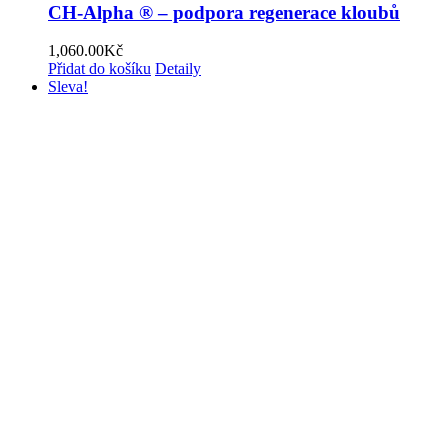
CH-Alpha ® – podpora regenerace kloubů
1,060.00
Kč
Přidat do košíku
Detaily
Sleva!