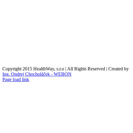
Reklamační podmínky
Formulář pro odstoupení od smlouvy
Reklamační formulář
Kontaktní údaje
Nákupní košík
O nás
Copyright 2015 HealthWay, s.r.o | All Rights Reserved | Created by
Ing. Ondrej Chocholáček - WEBON
Page load link