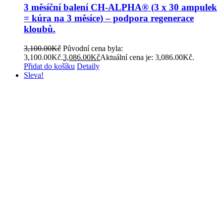
3 měsíční balení CH-ALPHA® (3 x 30 ampulek
= kúra na 3 měsíce) – podpora regenerace
kloubů.
3,100.00
Kč
Původní cena byla:
3,100.00Kč.
3,086.00
Kč
Aktuální cena je: 3,086.00Kč.
Přidat do košíku
Detaily
Sleva!