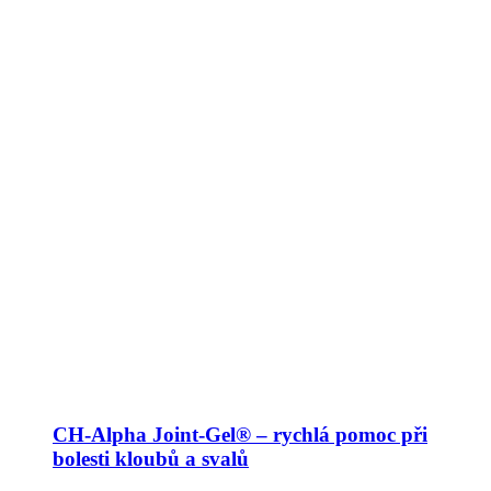
CH-Alpha Joint-Gel® – rychlá pomoc při
bolesti kloubů a svalů