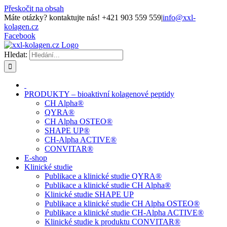
Přeskočit na obsah
Máte otázky? kontaktujte nás! +421 903 559 559
|
info@xxl-
kolagen.cz
Facebook
Hledat:
PRODUKTY – bioaktivní kolagenové peptidy
CH Alpha®
QYRA®
CH Alpha OSTEO®
SHAPE UP®
CH-Alpha ACTIVE®
CONVITAR®
E-shop
Klinické studie
Publikace a klinické studie QYRA®
Publikace a klinické studie CH Alpha®
Klinické studie SHAPE UP
Publikace a klinické studie CH Alpha OSTEO®
Publikace a klinické studie CH-Alpha ACTIVE®
Klinické studie k produktu CONVITAR®