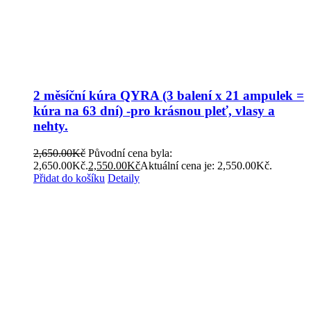
2 měsíční kúra QYRA (3 balení x 21 ampulek =
kúra na 63 dní) -pro krásnou pleť, vlasy a
nehty.
2,650.00
Kč
Původní cena byla:
2,650.00Kč.
2,550.00
Kč
Aktuální cena je: 2,550.00Kč.
Přidat do košíku
Detaily