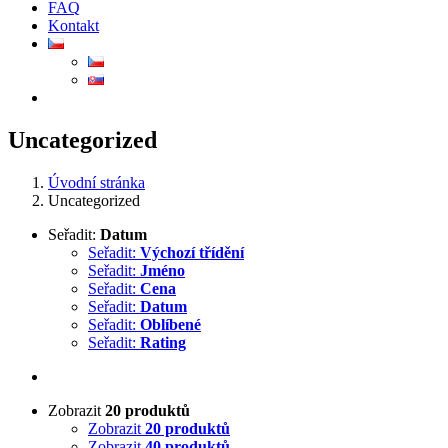
FAQ
Kontakt
Uncategorized
Úvodní stránka
Uncategorized
Seřadit:
Datum
Seřadit:
Výchozí třídění
Seřadit:
Jméno
Seřadit:
Cena
Seřadit:
Datum
Seřadit:
Oblíbené
Seřadit:
Rating
Zobrazit
20 produktů
Zobrazit
20 produktů
Zobrazit
40 produktů