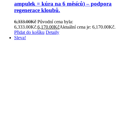
ampulek = kúra na 6 měsíců) – podpora
regenerace kloubů.
6,333.00
Kč
Původní cena byla:
6,333.00Kč.
6,170.00
Kč
Aktuální cena je: 6,170.00Kč.
Přidat do košíku
Detaily
Sleva!